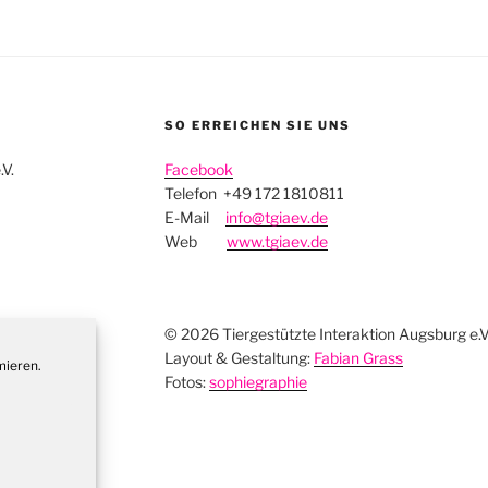
SO ERREICHEN SIE UNS
.V.
Facebook
Telefon +49 172 1810811
E-Mail
info@tgiaev.de
Web
www.tgiaev.de
© 2026 Tiergestützte Interaktion Augsburg e.V
Layout & Gestaltung:
Fabian Grass
mieren.
Fotos:
sophiegraphie