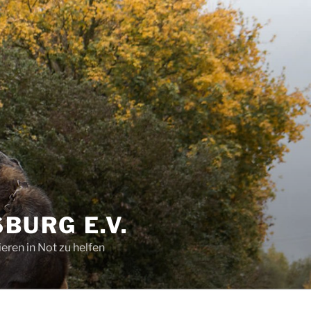
BURG E.V.
eren in Not zu helfen