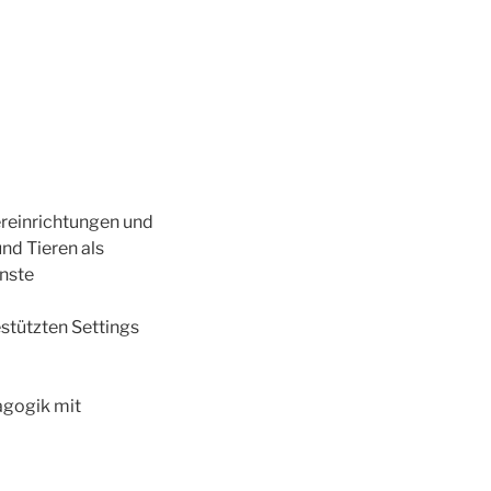
reinrichtungen und
nd Tieren als
enste
estützten Settings
agogik mit