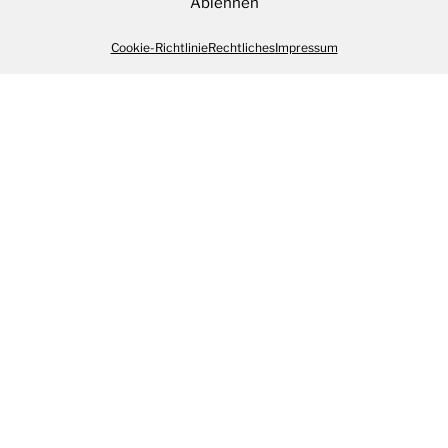
Ablehnen
Cookie-Richtlinie
Rechtliches
Impressum
Das erste halbe Jahr 2020
Was für ein holpriger Start ins Jahr 2020 ... Zeit das
erste halbe Jahr Revue passieren zu lassen und euch
Read more