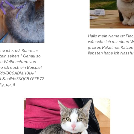
Hallo mein Name ist Fle
wünsche ich mir einen Wi
großes Paket mit Katzen
e ist Fred. Könnt ihr
liebsten habe ich Nassfu
tein sehen ? Genau so
 zu Weihnachten von
e ich euch ein Beispiel:
e/dp/B00ADMH0IA/?
1L&colid=3KQC5YEEB72
ig_dp_it