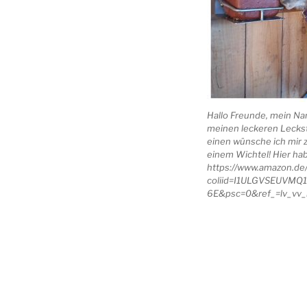
Hallo Freunde, mein Nam
meinen leckeren Lecks
einen wünsche ich mir
einem Wichtel! Hier hab
https://www.amazon.d
coliid=I1ULGVSEUVMQ
6E&psc=0&ref_=lv_vv_l