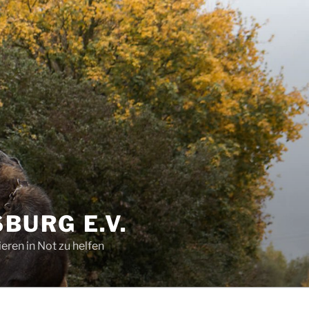
BURG E.V.
eren in Not zu helfen